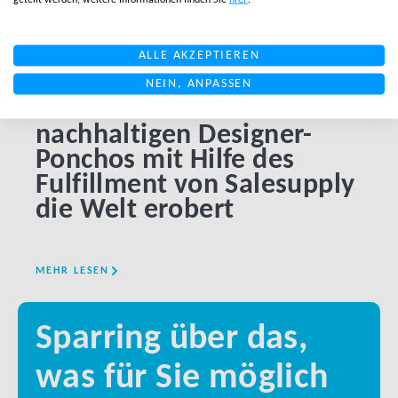
ALLE AKZEPTIEREN
NEIN, ANPASSEN
Wie Rainkiss mit
Exp
nachhaltigen Designer-
Be
Ponchos mit Hilfe des
Ku
Fulfillment von Salesupply
die Welt erobert
MEHR LESEN
MEHR
Sparring über das,
was für Sie möglich