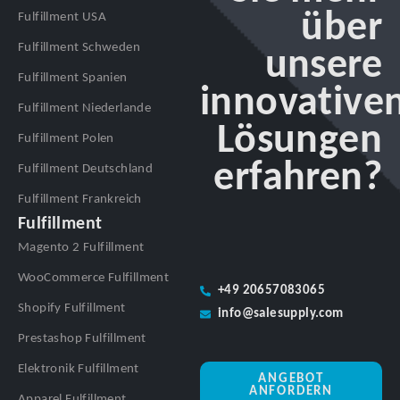
über
Fulfillment USA
Fulfillment Schweden
unsere
Fulfillment Spanien
innovative
Fulfillment Niederlande
Lösungen
Fulfillment Polen
erfahren?
Fulfillment Deutschland
Fulfillment Frankreich
Fulfillment
Magento 2 Fulfillment
WooCommerce Fulfillment
+49 20657083065
Shopify Fulfillment
info@salesupply.com
Prestashop Fulfillment
Elektronik Fulfillment
ANGEBOT
ANFORDERN
Apparel Fulfillment