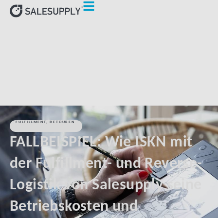
HOME
KUNDEN
FALLBEISPIEL: WIE ISKN MIT DER
FULFILLMENT- UND REVERSE-LOGISTIK VON SALESUPPLY
SEINE BETRIEBSKOSTEN UND LIEFERZEITEN REDUZIERT HAT
FULFILLMENT
,
RETOUREN
FALLBEISPIEL: Wie ISKN mit
der Fulfillment- und Reverse-
Logistik von Salesupply seine
Betriebskosten und