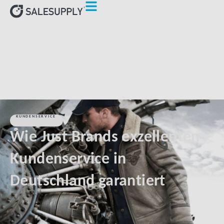
HOME
KUNDEN
WIE JUST BRANDS EXZELLENTEN
KUNDENSERVICE IN DEUTSCHLAND GARANTIERT
KUNDENSERVICE
Wie Just Brands exzellenten
Kundenservice in
Deutschland garantiert