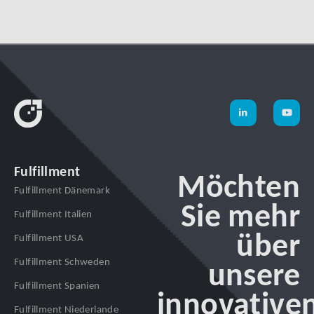
Fulfillment
Möchten
Fulfillment Dänemark
Sie mehr
Fulfillment Italien
über
Fulfillment USA
Fulfillment Schweden
unsere
Fulfillment Spanien
innovative
Fulfillment Niederlande