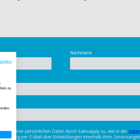
mungen
u
ebnis zu
erden,