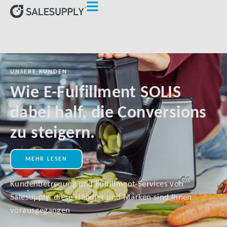
UNSERE KUNDEN
Wie E-Fulfillment SOLIS
dabei half, die Conversions
zu steigern.
MEHR LESEN
Kundenbetreuung und Fulfillment-Services von
Salesupply, diese Händler und Marken sind Ihnen
vorausgegangen