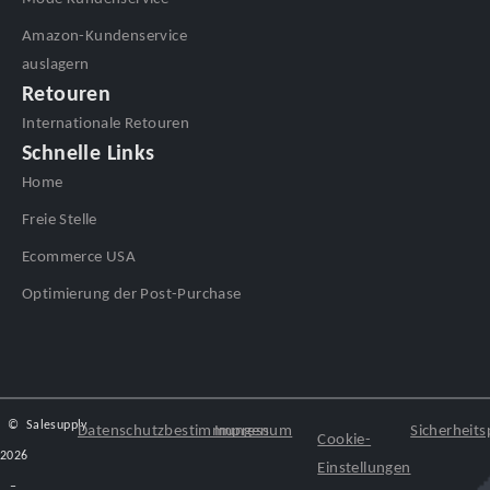
Amazon-Kundenservice
auslagern
Retouren
Internationale Retouren
Schnelle Links
Home
Freie Stelle
Ecommerce USA
Optimierung der Post-Purchase
©
Salesupply
Datenschutzbestimmungen
Impressum
Sicherheitsp
Cookie-
2026
Einstellungen
–