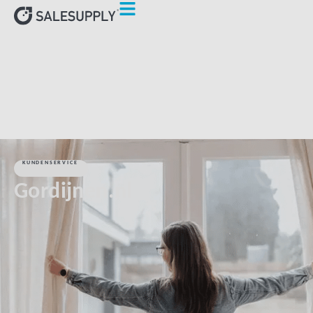
HOME
KUNDEN
GORDIJNEN.NL
KUNDENSERVICE
Gordijnen.nl