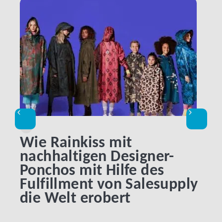
LINK BTN
Wie Rainkiss mit
Exp
nachhaltigen Designer-
Be
Ponchos mit Hilfe des
Ku
Fulfillment von Salesupply
die Welt erobert