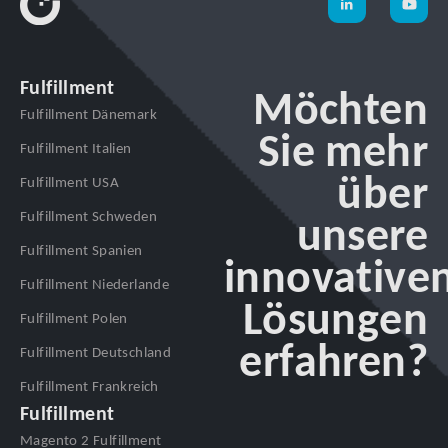
Fulfillment
Möchten
Fulfillment Dänemark
Sie mehr
Fulfillment Italien
über
Fulfillment USA
Fulfillment Schweden
unsere
Fulfillment Spanien
innovative
Fulfillment Niederlande
Lösungen
Fulfillment Polen
erfahren?
Fulfillment Deutschland
Fulfillment Frankreich
Fulfillment
Magento 2 Fulfillment