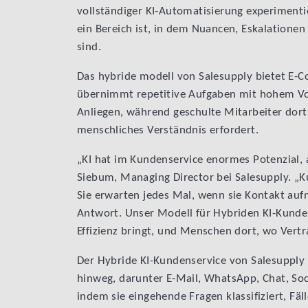
vollständiger KI-Automatisierung experimentie
ein Bereich ist, in dem Nuancen, Eskalatione
sind.
Das hybride modell von Salesupply bietet E-C
übernimmt repetitive Aufgaben mit hohem V
Anliegen, während geschulte Mitarbeiter dor
menschliches Verständnis erfordert.
„KI hat im Kundenservice enormes Potenzial, a
Siebum, Managing Director bei Salesupply. „Ku
Sie erwarten jedes Mal, wenn sie Kontakt aufn
Antwort. Unser Modell für Hybriden KI-Kunden
Effizienz bringt, und Menschen dort, wo Vert
Der Hybride KI-Kundenservice von Salesupply 
hinweg, darunter E-Mail, WhatsApp, Chat, Soci
indem sie eingehende Fragen klassifiziert, Fä