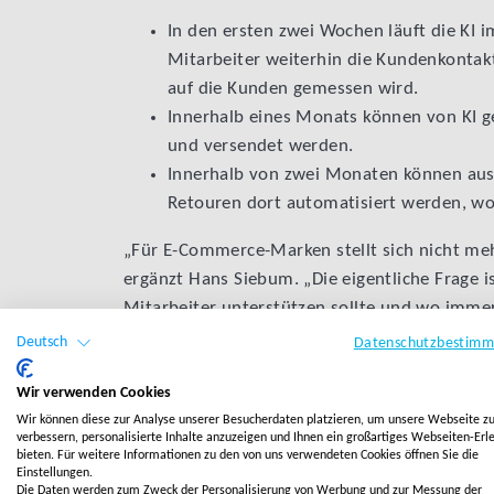
In den ersten zwei Wochen läuft die KI
Mitarbeiter weiterhin die Kundenkontak
auf die Kunden gemessen wird.
Innerhalb eines Monats können von KI g
und versendet werden.
Innerhalb von zwei Monaten können au
Retouren dort automatisiert werden, wo d
„Für E-Commerce-Marken stellt sich nicht meh
ergänzt Hans Siebum. „Die eigentliche Frage is
Mitarbeiter unterstützen sollte und wo imm
unser hybrides Modell entwickelt.“
Deutsch
Datenschutzbestim
Wir verwenden Cookies
Hans Siebum
Wir können diese zur Analyse unserer Besucherdaten platzieren, um unsere Webseite z
verbessern, personalisierte Inhalte anzuzeigen und Ihnen ein großartiges Webseiten-Erl
bieten. Für weitere Informationen zu den von uns verwendeten Cookies öffnen Sie die
Geschäftsführer / Leiter Kunden
Einstellungen.
Die Daten werden zum Zweck der Personalisierung von Werbung und zur Messung der