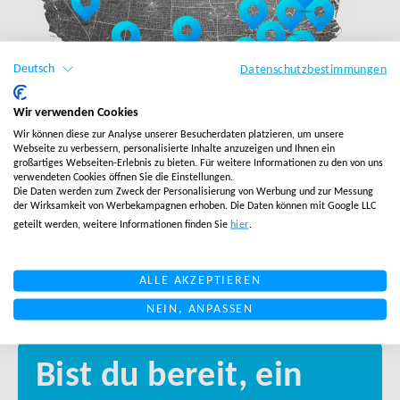
Deutsch
Datenschutzbestimmungen
Wir verwenden Cookies
Wir können diese zur Analyse unserer Besucherdaten platzieren, um unsere
FULFILLMENT BLOGS
FULF
Webseite zu verbessern, personalisierte Inhalte anzuzeigen und Ihnen ein
großartiges Webseiten-Erlebnis zu bieten. Für weitere Informationen zu den von uns
Salesupply erweitert sein
Vo
verwendeten Cookies öffnen Sie die Einstellungen.
Fulfillment-Netzwerk in
Wa
Die Daten werden zum Zweck der Personalisierung von Werbung und zur Messung
der Wirksamkeit von Werbekampagnen erhoben. Die Daten können mit Google LLC
den USA auf 20 Standorte
Ti
geteilt werden, weitere Informationen finden Sie
hier
.
eu
er
ALLE AKZEPTIEREN
MEHR LESEN
MEHR
NEIN, ANPASSEN
Bist du bereit, ein