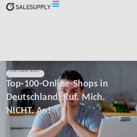
HOME
FULFILLMENT BLOGS
TOP-100-ONLINE-SHOPS IN
DEUTSCHLAND: RUF. MICH. NICHT. AN!
FULFILLMENT BLOGS
Top-100-Online-Shops in
Deutschland: Ruf. Mich.
NICHT. An!