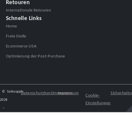
Retouren
Internationale Retouren
Schnelle Links
Home
Freie Stelle
Ecommerce USA
Optimierung der Post-Purchase
©
Salesupply
Datenschutzbestimmungen
Impressum
Sicherheitsp
Cookie-
2026
Einstellungen
–